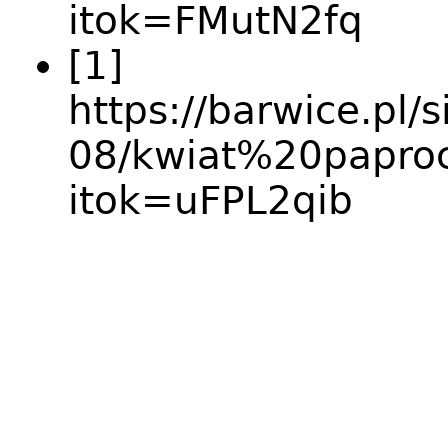
itok=FMutN2fq
[1]
https://barwice.pl/si
08/kwiat%20papro
itok=uFPL2qib