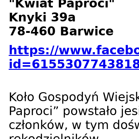
"Kwiat Paproci"
Knyki 39a
78-460 Barwice
https://www.faceb
id=615530774381
Koło Gospodyń Wiejs
Paproci” powstało jes
członków, w tym doś
rękodzielników,