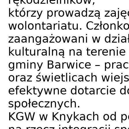
którzy prowadzą zaj
wolontariatu. Członk
zaangażowani w dział
kulturalną na terenie
gminy Barwice – pracu
oraz świetlicach wiej
efektywne dotarcie d
społecznych.
KGW w Knykach od po