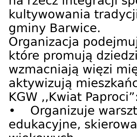
na rzecz integracji sp
kultywowania tradycji
gminy Barwice.
Organizacja podejmuj
które promują dziedz
wzmacniają więzi mi
aktywizują mieszkań
KGW ,,Kwiat Paproci”
• Organizuje warszta
edukacyjne, skierow