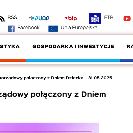
RSS
ETR
Facebook
Unia Europejska
YSTYKA
GOSPODARKA I INWESTYCJE
R
DANE KONTAKTOWE
BAZA NOCLEGOWA
OFERTY INWESTYCYJNE
DYŻURY RADNYCH
ZDROWIE
KLUBY SPORTOWE
amorządowy połączony z Dniem Dziecka – 31.05.2025
GMINA PARTNERSKA
SZWAJCARIA POŁCZYŃSKA
DOTACJE
SYSTEM RADA
rządowy połączony z Dniem
DEKLARACJA DOSTĘPNOŚCI