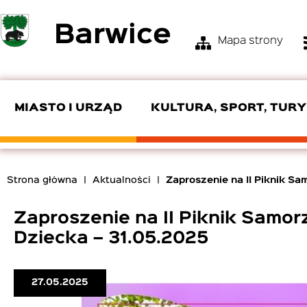
Przejdź
Barwice
do
Mapa strony
treści
Menu
Top
Bar
MIASTO I URZĄD
KULTURA, SPORT, TUR
KIEROWNICTWO URZĘDU
OŚRODEK KULTURY I TURYSTYKI
ZGM
SKŁAD RADY
POMOC SPOŁECZNA
OSP
Strona główna
Aktualności
Zaproszenie na II Piknik S
EDUKACJA
PRODUKTY LOKALNE
ZAMÓWIENIA PUBLICZNE
INTERPELACJE I ZAPYTANIA
ROZKŁADY JAZDY
Ścieżka
nawigacyjna
Zaproszenie na II Piknik Samo
CYBERBEZPIECZEŃSTWO
Dziecka – 31.05.2025
27.05.2025