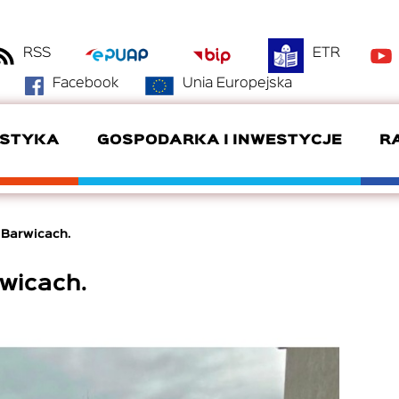
RSS
ETR
Facebook
Unia Europejska
YSTYKA
GOSPODARKA I INWESTYCJE
R
DANE KONTAKTOWE
BAZA NOCLEGOWA
OFERTY INWESTYCYJNE
DYŻURY RADNYCH
ZDROWIE
KLUBY SPORTOWE
Barwicach.
GMINA PARTNERSKA
SZWAJCARIA POŁCZYŃSKA
DOTACJE
SYSTEM RADA
wicach.
DEKLARACJA DOSTĘPNOŚCI