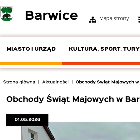
Przejdź
Barwice
do
Mapa strony
treści
Menu
Top
Bar
MIASTO I URZĄD
KULTURA, SPORT, TUR
KIEROWNICTWO URZĘDU
OŚRODEK KULTURY I TURYSTYKI
ZGM
SKŁAD RADY
POMOC SPOŁECZNA
OSP
Strona główna
Aktualności
Obchody Świąt Majowych w 
EDUKACJA
PRODUKTY LOKALNE
ZAMÓWIENIA PUBLICZNE
INTERPELACJE I ZAPYTANIA
ROZKŁADY JAZDY
Ścieżka
nawigacyjna
Obchody Świąt Majowych w Bar
CYBERBEZPIECZEŃSTWO
01.05.2026