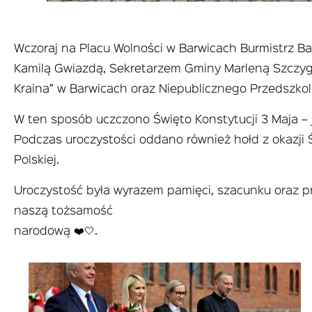
Wczoraj na Placu Wolności w Barwicach Burmistrz B
Kamilą Gwiazdą, Sekretarzem Gminy Marleną Szczygi
Kraina” w Barwicach oraz Niepublicznego Przedszkol
W ten sposób uczczono Święto Konstytucji 3 Maja – je
Podczas uroczystości oddano również hołd z okazji Ś
Polskiej.
Uroczystość była wyrazem pamięci, szacunku oraz pr
naszą tożsamość
narodową ❤️🤍.