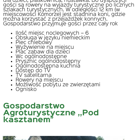
dla dzieci, piaskownica, huśtawka. Do dyspozycji
gości są rowery na wyjazdy turystyczne po licznych
szlakach turystycznych. W odległości 12 km (w
miejscowości Komorze) jest stadnina koni, gdzie
można korzystać z przejażdżek konnych.
Gospodarstwo przyjmuje gości przez cały rok
Ilość miejsc noclegowych – 6
Obsługa w języku niemieckim
Piec chlebowy
Wyżywienie na miejscu
Plac zabaw dla dzieci
Wc ogólnodostępne
Prysznic ogólnodostępny
Ogólnodostępna kuchnia
Dostęp do TV
TV satelitarna
Rowery na miejscu
Możliwość pobytu ze zwierzętami
Ognisko
Gospodarstwo
Agroturystyczne ,,Pod
kasztanem”