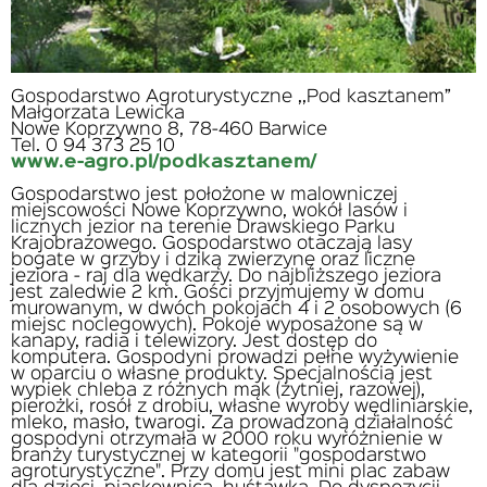
Gospodarstwo Agroturystyczne ,,Pod kasztanem”
Małgorzata Lewicka
Nowe Koprzywno 8, 78-460 Barwice
Tel. 0 94 373 25 10
www.e-agro.pl/podkasztanem/
Gospodarstwo jest położone w malowniczej
miejscowości Nowe Koprzywno, wokół lasów i
licznych jezior na terenie Drawskiego Parku
Krajobrazowego. Gospodarstwo otaczają lasy
bogate w grzyby i dziką zwierzynę oraz liczne
jeziora - raj dla wędkarzy. Do najbliższego jeziora
jest zaledwie 2 km. Gości przyjmujemy w domu
murowanym, w dwóch pokojach 4 i 2 osobowych (6
miejsc noclegowych). Pokoje wyposażone są w
kanapy, radia i telewizory. Jest dostęp do
komputera. Gospodyni prowadzi pełne wyżywienie
w oparciu o własne produkty. Specjalnością jest
wypiek chleba z różnych mąk (żytniej, razowej),
pierożki, rosół z drobiu, własne wyroby wędliniarskie,
mleko, masło, twarogi. Za prowadzoną działalność
gospodyni otrzymała w 2000 roku wyróżnienie w
branży turystycznej w kategorii "gospodarstwo
agroturystyczne". Przy domu jest mini plac zabaw