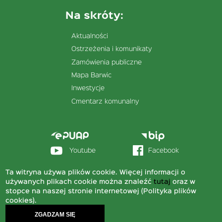
Na skróty:
Aktualności
Ostrzeżenia i komunikaty
Zamówienia publiczne
Mapa Barwic
Inwestycje
Cmentarz komunalny
Menu
stopka
sekcja
Youtube
Facebook
prawa
Ta witryna używa plików cookie. Więcej informacji o
© 2020 Urząd Miejski w Barwicach
używanych plikach cookie można znaleźć
tutaj
oraz w
stopce na naszej stronie internetowej (Polityka plików
Deklaracja dostępności
Menu
Mapa strony
cookies).
dolne
Polityka plików cookies
ZGADZAM SIĘ