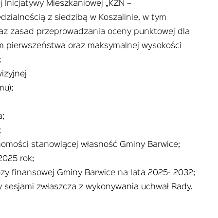
j Inicjatywy Mieszkaniowej „KZN –
ialnością z siedzibą w Koszalinie, w tym
raz zasad przeprowadzania oceny punktowej dla
um pierwszeństwa oraz maksymalnej wysokości
;
izyjnej
mu);
a;
;
omości stanowiącej własność Gminy Barwice;
025 rok;
ozy finansowej Gminy Barwice na lata 2025- 2032;
zy sesjami zwłaszcza z wykonywania uchwał Rady.