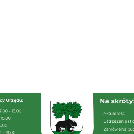
Na skróty
cy Urzędu:
7.00 - 15.00
Aktualności
 15.00
Ostrzeżenia i k
5.00
Zamówienia pub
0 - 16.00