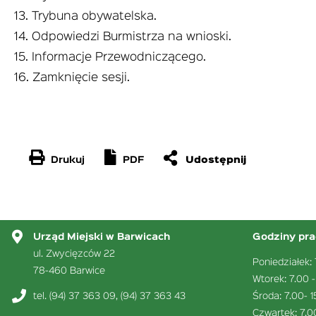
13. Trybuna obywatelska.
14. Odpowiedzi Burmistrza na wnioski.
15. Informacje Przewodniczącego.
16. Zamknięcie sesji.
Drukuj
PDF
Urząd Miejski w Barwicach
Godziny pra
ul. Zwycięzców 22
Poniedziałek: 
78-460 Barwice
Wtorek: 7.00 -
tel. (94) 37 363 09, (94) 37 363 43
Środa: 7.00- 1
Czwartek: 7.0