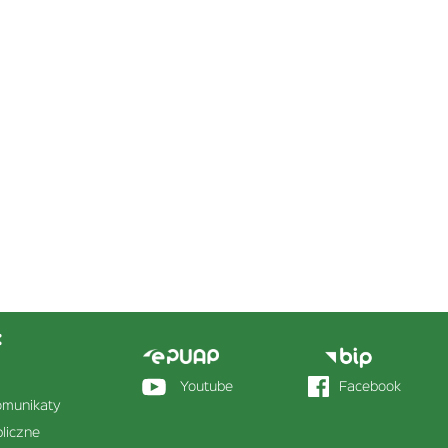
:
Menu
stopka
sekcja
Youtube
Facebook
omunikaty
prawa
liczne