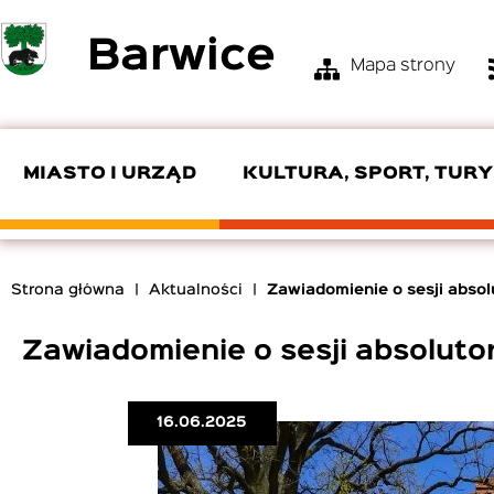
Przejdź
Barwice
do
Mapa strony
treści
Menu
Top
Bar
MIASTO I URZĄD
KULTURA, SPORT, TUR
KIEROWNICTWO URZĘDU
OŚRODEK KULTURY I TURYSTYKI
ZGM
SKŁAD RADY
POMOC SPOŁECZNA
OSP
Strona główna
Aktualności
Zawiadomienie o sesji absolu
EDUKACJA
PRODUKTY LOKALNE
ZAMÓWIENIA PUBLICZNE
INTERPELACJE I ZAPYTANIA
ROZKŁADY JAZDY
Ścieżka
nawigacyjna
Zawiadomienie o sesji absolutor
CYBERBEZPIECZEŃSTWO
16.06.2025