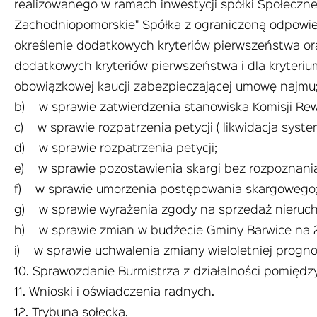
realizowanego w ramach inwestycji spółki Społeczne
Zachodniopomorskie" Spółka z ograniczoną odpowiedz
określenie dodatkowych kryteriów pierwszeństwa o
dodatkowych kryteriów pierwszeństwa i dla kryteri
obowiązkowej kaucji zabezpieczającej umowę najmu
b) w sprawie zatwierdzenia stanowiska Komisji Rew
c) w sprawie rozpatrzenia petycji ( likwidacja syste
d) w sprawie rozpatrzenia petycji;
e) w sprawie pozostawienia skargi bez rozpoznani
f) w sprawie umorzenia postępowania skargowego
g) w sprawie wyrażenia zgody na sprzedaż nieruch
h) w sprawie zmian w budżecie Gminy Barwice na 2
i) w sprawie uchwalenia zmiany wieloletniej progn
10. Sprawozdanie Burmistrza z działalności pomięd
11. Wnioski i oświadczenia radnych.
12. Trybuna sołecka.