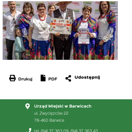
Drukuj
PDF
Urząd Miejski w Barwicach
ul. Zwycięzców 22
78-460 Barwice
tel. (94) 37 363 09, (94) 37 363 43