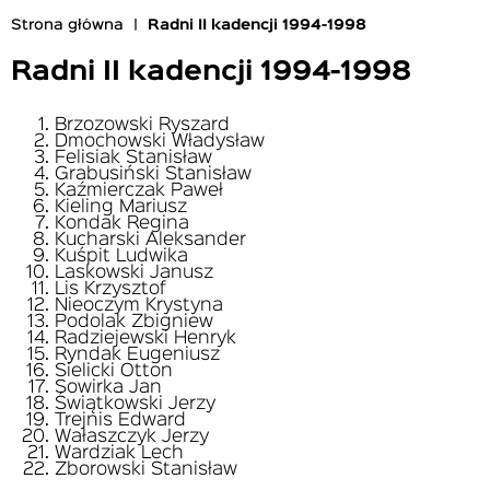
Strona główna
Radni II kadencji 1994-1998
Ścieżka
nawigacyjna
Radni II kadencji 1994-1998
Brzozowski Ryszard
Dmochowski Władysław
Felisiak Stanisław
Grabusiński Stanisław
Kaźmierczak Paweł
Kieling Mariusz
Kondak Regina
Kucharski Aleksander
Kuśpit Ludwika
Laskowski Janusz
Lis Krzysztof
Nieoczym Krystyna
Podolak Zbigniew
Radziejewski Henryk
Ryndak Eugeniusz
Sielicki Otton
Sowirka Jan
Świątkowski Jerzy
Trejnis Edward
Wałaszczyk Jerzy
Wardziak Lech
Zborowski Stanisław