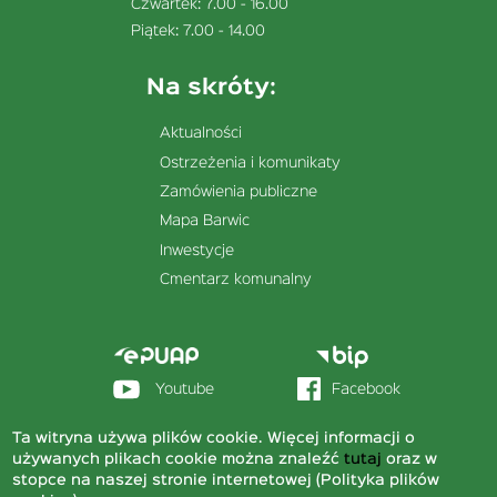
Czwartek: 7.00 - 16.00
Piątek: 7.00 - 14.00
Na skróty:
Aktualności
Ostrzeżenia i komunikaty
Zamówienia publiczne
Mapa Barwic
Inwestycje
Cmentarz komunalny
Menu
stopka
sekcja
Youtube
Facebook
prawa
Ta witryna używa plików cookie. Więcej informacji o
© 2020 Urząd Miejski w Barwicach
używanych plikach cookie można znaleźć
tutaj
oraz w
stopce na naszej stronie internetowej (Polityka plików
Deklaracja dostępności
Menu