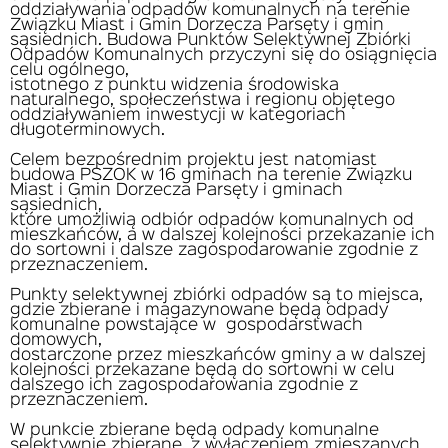
oddziaływania odpadów komunalnych na terenie
Związku Miast i Gmin Dorzecza Parsęty i gmin
sąsiednich. Budowa Punktów Selektywnej Zbiórki
Odpadów Komunalnych przyczyni się do osiągnięcia
celu ogólnego,
istotnego z punktu widzenia środowiska
naturalnego, społeczeństwa i regionu objętego
oddziaływaniem inwestycji w kategoriach
długoterminowych.
Celem bezpośrednim projektu jest natomiast
budowa PSZOK w 16 gminach na terenie Związku
Miast i Gmin Dorzecza Parsęty i gminach
sąsiednich,
które umożliwią odbiór odpadów komunalnych od
mieszkańców, a w dalszej kolejności przekazanie ich
do sortowni i dalsze zagospodarowanie zgodnie z
przeznaczeniem.
Punkty selektywnej zbiórki odpadów są to miejsca,
gdzie zbierane i magazynowane będą odpady
komunalne powstające w gospodarstwach
domowych,
dostarczone przez mieszkańców gminy a w dalszej
kolejności przekazane będą do sortowni w celu
dalszego ich zagospodarowania zgodnie z
przeznaczeniem.
W punkcie zbierane będą odpady komunalne
selektywnie zbierane, z wyłączeniem zmieszanych