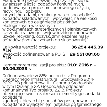
Planowane przedsięwzięcie, przyczyni się do
zwiększenia ilości odpadów komunalnych,
poddawanych procesom: ponownego użycia,
recyklingu i odzysku
innymi metodami, redukując w ten sposób ilość
odpadów składowanych i wpływając na wielkości
koniecznych do osiągnięcia poziomów
ekologicznych wskazanych
w dokumentach strategicznych i planistycznych
szczebla krajowego i wojewódzkiego (ponowne
użycie, recykling, odzysk, zmniejszenie masy
odpadów przeznaczonych do składowania).
Całkowita wartość projektu:
36 254 445,39
PLN
Wysokość dofinansowania POIiŚ
29 551 081,60
PLN
Harmonogram realizacji projektu:
01.01.2016 r. –
30.06.2023 r.
Dofinansowanie w 85% pochodzi z Programu
Operacyjnego Infrastruktura i Środowisko 2014-
2020, Oś priorytetowa II – Ochrona Środowiska,
w tym Działanie 22. Gospodarka odpadami
komunalnymi Typ projektu 2.2.2. Projekty
obejmujące swoim zakresem elementy gospodarki
odpadami
zgodnej z hierarchią sposobów postępowania z
odpadami z wyłączeniem instalacji do termicznego