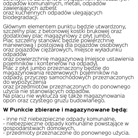
odpadów komunalnych, metali, odpadów
zawierających azbest
oraz kuchennych odpadów ulegających
biodegradacji.
Głównym elementem punktu będzie utwardzony,
szczelny plac z betonowej kostki brukowej oraz
dodatkowy plac magazynowy z płyt jumbo.
Plac szczelny stanowić będzie powierzchnię
manewrową i postojową dla pojazdów osobowych
oraz pojazdów ciężarowych, miejsce wyładunku
odpadów
oraz powierzchnię magazynową (miejsce ustawienia
pojemników i kontenerów na odpady).
Plac z płyt jumbo przeznaczony będzie do
magazynowania rezerwowych pojemników na
odpady, przyczep samochodowych przeznaczonych
do wypożyczenia
oraz przedmiotów przeznaczonych do ponownego
użycia nie stanowiących odpadów.
Na placu nie wyklucza się także magazynowania
opon oraz czystego gruzu budowlanego.
W Punkcie zbierane i magazynowane będą:
- inne niż niebezpieczne odpady komunalne,
- niebezpieczne odpady komunalne powstające w
gospodarstwach domowych,
- przedmioty przeznaczone do ponownego użycia.