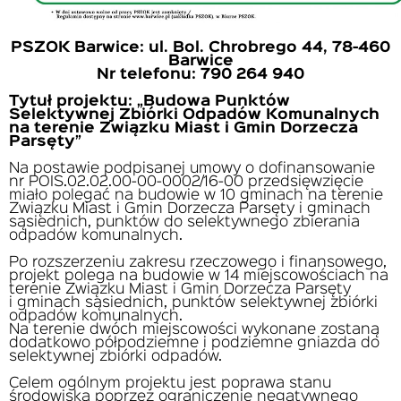
PSZOK Barwice: ul. Bol. Chrobrego 44, 78-460
Barwice
Nr telefonu: 790 264 940
Tytuł projektu: „Budowa Punktów
Selektywnej Zbiórki Odpadów Komunalnych
na terenie Związku Miast i Gmin Dorzecza
Parsęty”
Na postawie podpisanej umowy o dofinansowanie
nr POIS.02.02.00-00-0002/16-00 przedsięwzięcie
miało polegać na budowie w 10 gminach na terenie
Związku Miast i Gmin Dorzecza Parsęty i gminach
sąsiednich, punktów do selektywnego zbierania
odpadów komunalnych.
Po rozszerzeniu zakresu rzeczowego i finansowego,
projekt polega na budowie w 14 miejscowościach na
terenie Związku Miast i Gmin Dorzecza Parsęty
i gminach sąsiednich, punktów selektywnej zbiórki
odpadów komunalnych.
Na terenie dwóch miejscowości wykonane zostaną
dodatkowo półpodziemne i podziemne gniazda do
selektywnej zbiórki odpadów.
Celem ogólnym projektu jest poprawa stanu
środowiska poprzez ograniczenie negatywnego