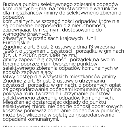
Budowa punktu selektywnego zbierania odpadów
komunalnych – ma na celu stworzenie warunków
dla mieszkańców gminy do selektywnego zbierania
odpadów
komunalnych, w szczególności odpadów, które nie
są odbierane bezpośrednio z nieruchomości,
zapewniając tym samym, dostosowanie do
wymogów prawnych,
zawartych w przepisach krajowych i Unii
Europejskiej.
Zgodnie z art. 3 ust. 2 ustawy z dnia 13 września
1996 r. o utrzymaniu czystości i porządku w gminach
(Dz. U. z 2013 r. poz. 1399 ze zm.)
gminy zapewniają czystość i porządek na swoim
terenie poprzez m.in. tworzenie punktów
selektywnego zbierania odpadów komunalnych w
sposób zapewniający
łatwy dostęp dla wszystkich mieszkańców gminy.
Zgodnie z art. 6r ust. 2 ustawy o utrzymaniu
czystości i porządku w gminach, z pobranych opłat
za gospodarowanie odpadami komunalnymi gmina
pokrywa m.in. tworzenie i utrzymanie punktów
selektywnego zbierania odpadów komunalnych.
Mieszkaniec dostarczając odpady do punktu
selektywnej zbiórki nie będzie ponosił dodatkowych
kosztów, ponieważ odebranie odpadów w punkcie,
może być wliczone w opłatę za gospodarowanie
odpadami komunalnymi.