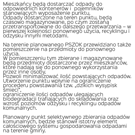
Mieszkańcy będą dostarczać odpady do
odpowiednich kontenerów i pojemników
stanowiących wyposażenie punktu.
Odpady dostarczone na teren punktu, będą
czasowo magazynowane, po czym zostaną
przetransportowane do dalszego przetwarzania – w
pierwszej kolejności ponownego użycia, recyklingu i
odzysku innymi metodami.
Na terenie planowanego PSZOK przewidziano także
pomieszczenie na przedmioty do ponownego
użycia.
W pomieszczeniu tym zbierane i magazynowane
będą przedmioty dostarczone przez mieszkańców,
które nadają się do ponownego wykorzystania
przez inne osoby.
Pozwoli minimalizować ilość powstających odpadów.
Utworzenie punktu wpłynie na ograniczenie
procederu powstawania tzw. „dzikich wysypisk
śmieci”,
ograniczenie ilości odpadów ulegających
biodegradacji trafiających do składowania oraz
wzrost poziomów odzysku i recyklingu odpadów
komunalnych.
Planowany punkt selektywnego zbierania odpadów
komunalnych, będzie stanowił istotny element
całościowego systemu gospodarowania odpadami
na terenie gminy.