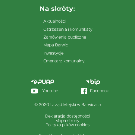
Na skróty:
Aktualności
Ostrzeżenia i komunikaty
Zamówienia publiczne
Mapa Barwic
Inwestycje
Cmentarz komunalny
Menu
stopka
sekcja
Youtube
Facebook
prawa
© 2020 Urząd Miejski w Barwicach
Deklaracja dostępności
Menu
Mapa strony
dolne
Polityka plików cookies