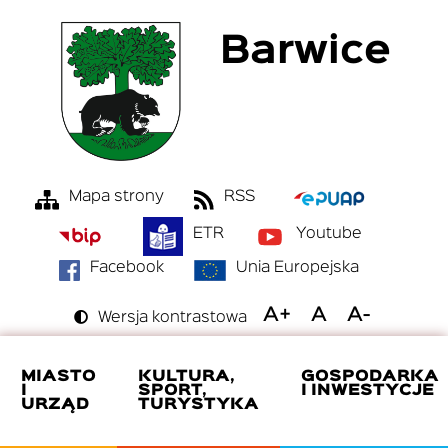
Przejdź
Barwice
do
treści
Mapa strony
RSS
Menu
ETR
Youtube
Top
Bar
Facebook
Unia Europejska
Switch
Wersja kontrastowa
to
Increase
Reset
Decreas
font
font
font
size
size
size
MIASTO
KULTURA,
GOSPODARKA
I
SPORT,
I INWESTYCJE
URZĄD
TURYSTYKA