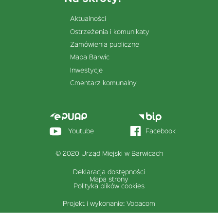
Aktualności
Ostrzeżenia i komunikaty
Zamówienia publiczne
Mapa Barwic
Inwestycje
Cmentarz komunalny
Menu
stopka
sekcja
Youtube
Facebook
prawa
© 2020 Urząd Miejski w Barwicach
Deklaracja dostępności
Menu
Mapa strony
dolne
Polityka plików cookies
Projekt i wykonanie:
Vobacom