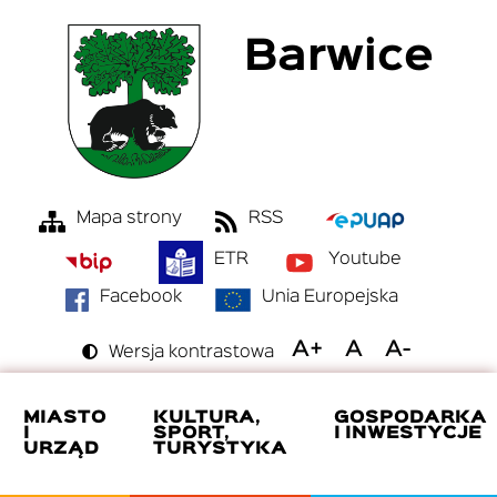
Przejdź
Barwice
do
treści
Mapa strony
RSS
Menu
ETR
Youtube
Top
Bar
Facebook
Unia Europejska
Switch
Wersja kontrastowa
to
Increase
Reset
Decreas
font
font
font
size
size
size
MIASTO
KULTURA,
GOSPODARKA
I
SPORT,
I INWESTYCJE
URZĄD
TURYSTYKA