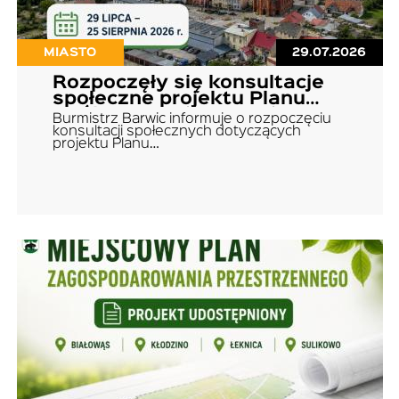
MIASTO
29.07.2026
Rozpoczęły się konsultacje
społeczne projektu Planu
Ogólnego Gminy Barwice
Burmistrz Barwic informuje o rozpoczęciu
konsultacji społecznych dotyczących
projektu Planu…