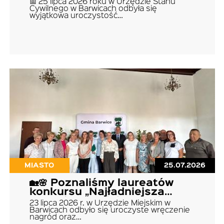
📅 25 lipca 2026 roku w Urzędzie Stanu
Cywilnego w Barwicach odbyła się
wyjątkowa uroczystość…
MIASTO
25.07.2026
🏡🌸 Poznaliśmy laureatów
konkursu „Najładniejsza
Posesja w Gminie Barwice
23 lipca 2026 r. w Urzędzie Miejskim w
2026”! 🌸🏡
Barwicach odbyło się uroczyste wręczenie
nagród oraz…