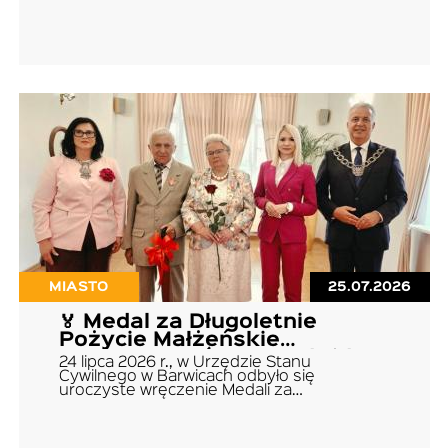
MIASTO
25.07.2026
🏅 Medal za Długoletnie
Pożycie Małżeńskie
wręczony Państwu Jadwidze
24 lipca 2026 r., w Urzędzie Stanu
i Tadeuszowi Błaszko z
Cywilnego w Barwicach odbyło się
uroczyste wręczenie Medali za…
Barwic 🏅