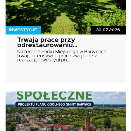
INWESTYCJE
30.07.2026
Trwają prace przy
odrestaurowaniu
zabytkowego Parku
Na terenie Parku Miejskiego w Barwicach
Miejskiego w Barwicach
trwają intensywne prace związane z
realizacją inwestycji pn…