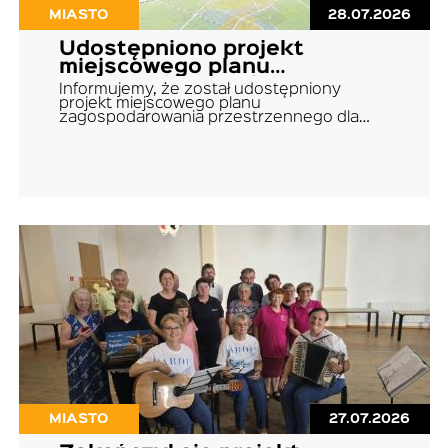
MIASTO
28.07.2026
Udostępniono projekt
miejscowego planu
zagospodarowania
Informujemy, że został udostępniony
przestrzennego
projekt miejscowego planu
zagospodarowania przestrzennego dla…
MIASTO
27.07.2026