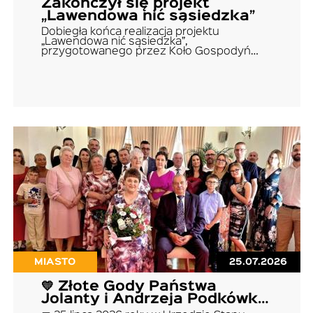
Zakończył się projekt
„Lawendowa nić sąsiedzka”
Dobiegła końca realizacja projektu
„Lawendowa nić sąsiedzka”,
przygotowanego przez Koło Gospodyń…
MIASTO
25.07.2026
💛 Złote Gody Państwa
Jolanty i Andrzeja Podkówka
z Barwic💛